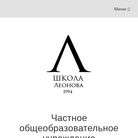
Меню
Меню
навигации
Частное
общеобразовательное
учреждение