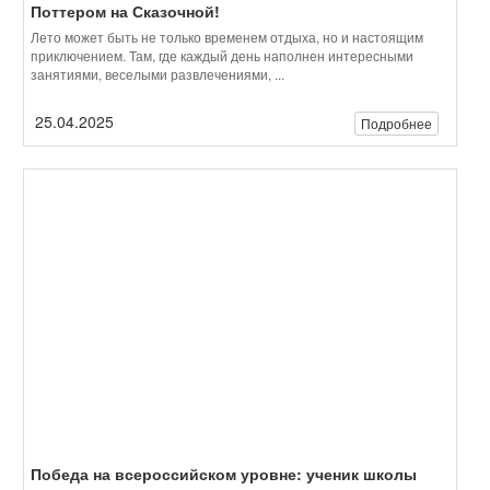
Победа на всероссийском уровне: ученик школы
Леонова Андрей Лэн стал победителем финала
олимпиады по китайскому языку!
С радостью сообщаем, что Андрей Лэн, ученик 11 класса школы
Леонова, одержал победу на заключительном этапе
Всероссийской олимпиады школьников по ...
15.04.2025
Подробнее