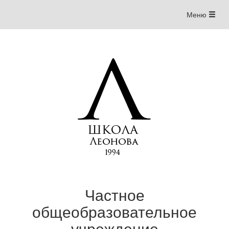
Меню
Меню
навигации
Частное
общеобразовательное
учреждение