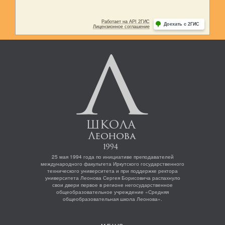
25 мая 1994 года по инициативе преподавателей
международного факультета Иркутского государственного
технического университета и при поддержке ректора
университета Леонова Сергея Борисовича распахнуло
свои двери первое в регионе негосударственное
общеобразовательное учреждение «Средняя
общеобразовательная школа Леонова».
МЕНЮ
ДОСТИЖЕНИЯ
ШКОЛЬНЫЙ ПАРЛАМЕНТ
ЛЕОНОВСКИЙ ВЕСТНИК
ЛЕТНИЕ ИНТЕНСИВЫ