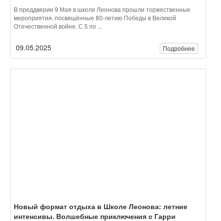
Новый формат отдыха в Школе Леонова: летние
интенсивы. Волшебные приключения с Гарри
Поттером на Сказочной!
Лето может быть не только временем отдыха, но и настоящим
приключением. Там, где каждый день наполнен интересными
занятиями, веселыми развлечениями, ...
25.04.2025
Подробнее