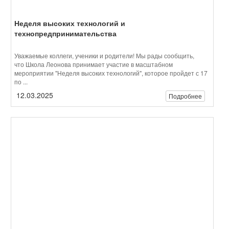
12.03.2025
Подробнее
Джентльмены и Остап Бендер: как школа
отпраздновала 8 Марта
В Школе Леонова с размахом прошли праздничные концерты,
посвященные 8 Марта. Ученики, учителя и родители смогли
окунуться в атмосферу веселья, ...