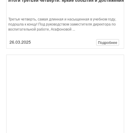
Ученики 10-х классов прошли курс начальной
военной подготовки
С 17 по 21 марта десятиклассники школы Леонова приняли
участие в программе военной подготовки, проходившей на базе
Регионального центра «Авангард». ...
25.03.2025
Подробнее