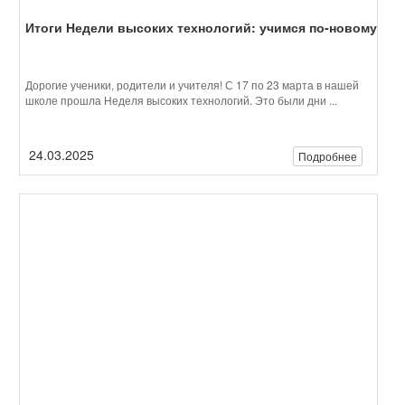
Подробнее
Неделя высоких технологий и
технопредпринимательства
Уважаемые коллеги, ученики и родители! Мы рады сообщить,
что Школа Леонова принимает участие в масштабном
мероприятии "Неделя высоких технологий", которое пройдет с 17
по ...