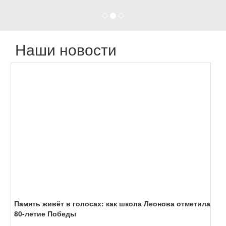
Память живёт в голосах: как школа Леонова отметила
80-летие Победы
В преддверии 9 Мая в школе Леонова прошли торжественные
мероприятия, посвящённые 80-летию Победы в Великой
Отечественной войне. С 5 по ...
09.05.2025
Подробнее