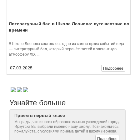
атмосферу XIX ...
07.03.2025
Подробнее
Узнайте больше
Прием в первый класс
Мы рады, что из всех образовательных учреждений города
Иркутска Вы выбрали именно нашу школу. Познакомьтесь,
пожалуйста, с условиями приёма детей в школу Леонова.
Подробнее
Центр развития детей дошкольного возраста
Представьте себе место, где каждый день начинается
с улыбок и объятий, где маленькие ручки с увлечением
мастерят поделки, а в глазах отражается любопытство и
радость познания мира.
Подробнее