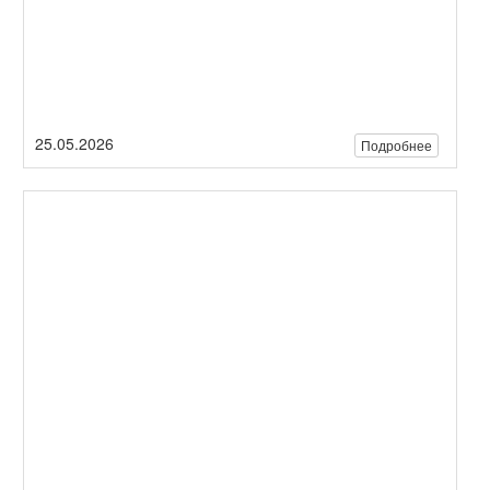
«Есть идея? Стартуем вместе!»
В начальной школе впервые состоялся масштабный проект
исследовательских и творческих работ «Есть идея? Стартуем
вместе!». Мероприятие было организовано в формате ...
22.05.2026
Подробнее