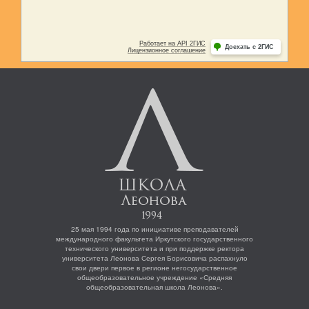
25 мая 1994 года по инициативе преподавателей
международного факультета Иркутского государственного
технического университета и при поддержке ректора
университета Леонова Сергея Борисовича распахнуло
свои двери первое в регионе негосударственное
общеобразовательное учреждение «Средняя
общеобразовательная школа Леонова».
МЕНЮ
ДОСТИЖЕНИЯ
ШКОЛЬНЫЙ ПАРЛАМЕНТ
ЛЕОНОВСКИЙ ВЕСТНИК
ЛЕТНИЕ ИНТЕНСИВЫ