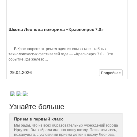
технологических фестивалей года — «Красноярск 7.0». Это
событие, где железо ...
29.04.2026
Подробнее
Узнайте больше
Прием в первый класс
Мы рады, что из всех образовательных учреждений города
Иркутска Вы выбрали именно нашу школу. Познакомьтесь,
пожалуйста, с условиями приёма детей в школу Леонова.
Подробнее
Центр развития детей дошкольного возраста
Представьте себе место, где каждый день начинается
с улыбок и объятий, где маленькие ручки с увлечением
мастерят поделки, а в глазах отражается любопытство и
радость познания мира.
Подробнее