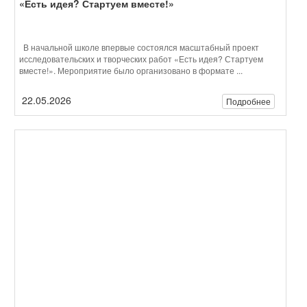
Семейный спортивный праздник "Мама, Папа, Я -
спортивная семья!"
В нашей школе стало доброй традицией проводить семейные
спортивные праздники и этот год не стал исключением. В
спортивном зале царила ...
19.05.2026
Подробнее