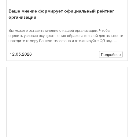
12.05.2026
Подробнее
В нашей школе прогремела «Битва хоров»
В нашей школе прогремела «Битва хоров» В преддверии
великого праздника — Дня Победы — в стенах школы Леонова
состоялось по-настоящему ...