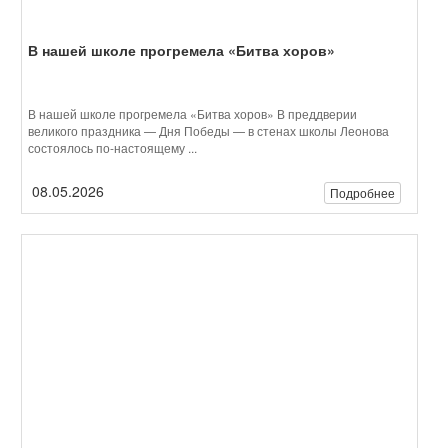
08.05.2026
Подробнее
Олимпиада по задачам времён Великой
Отечественной войны
С 1 по 11 мая Сириус проводит уникальную олимпиаду для
школьников и всех желающих, посвящённую Дню Победы в
Великой Отечественной ...