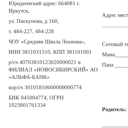
Юридический адрес: 664081 г.
Иркутск,
Адрес мест
ул. Пискунова, д 160,
___________
т. 484-227, 484-228
ЧОУ «Средняя Школа Леонова»,
Сотовый т
ИНН 3811031510, КПП 381101001
Мама____
р/сч 40703810123020000021 в
Папа ____
ФИЛИАЛ «НОВОСИБИРСКИЙ» АО
«АЛЬФА-БАНК»
кор/сч 30101810600000000774
БИК 045004774, ОГРН
1023801761334
Родитель:
___________