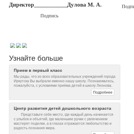
Директор
___________
Дулова М
. А.
По
Подпись
Узнайте больше
Прием в первый класс
Мы рады, что из всех образовательных учреждений города
Иркутска Вы выбрали именно нашу школу. Познакомьтесь,
пожалуйста, с условиями приёма детей в школу Леонова.
Подробнее
Центр развития детей дошкольного возраста
Представьте себе место, где каждый день начинается
с улыбок и объятий, где маленькие ручки с увлечением
мастерят поделки, а в глазах отражается любопытство и
радость познания мира.