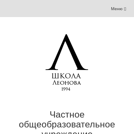
Меню
Меню
навигации
Частное
общеобразовательное
учреждение