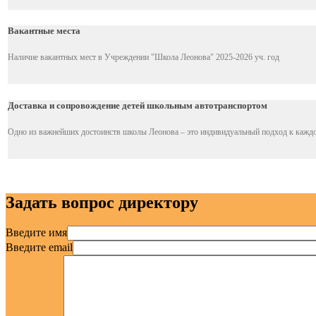
Вакантные места
Наличие вакантных мест в Учреждении "Школа Леонова" 2025-2026 уч. год
Доставка и сопровождение детей школьным автотранспортом
Одно из важнейших достоинств школы Леонова – это индивидуальный подход к каждо
Задать вопрос директору
Введите имя
Введите email