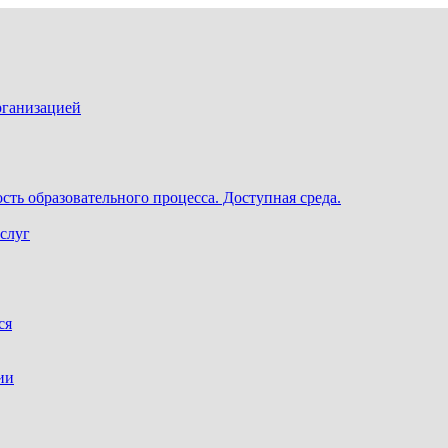
рганизацией
ть образовательного процесса. Доступная среда.
слуг
ся
ии