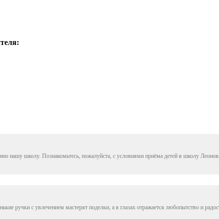
ителя:
но нашу школу. Познакомьтесь, пожалуйста, с условиями приёма детей в школу Леонов
ькие ручки с увлечением мастерят поделки, а в глазах отражается любопытство и радос