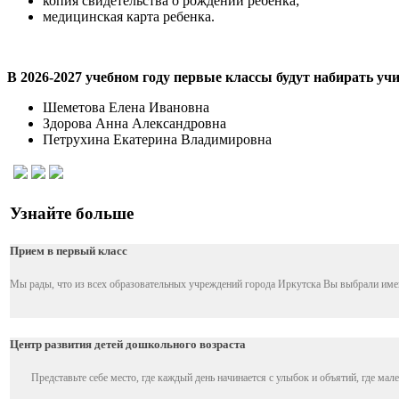
копия свидетельства о рождении ребенка;
медицинская карта ребенка.
В 2026-2027 учебном году первые классы будут набирать уч
Шеметова Елена Ивановна
Здорова Анна Александровна
Петрухина Екатерина Владимировна
Узнайте больше
Прием в первый класс
Мы рады, что из всех образовательных учреждений города Иркутска Вы выбрали имен
Центр развития детей дошкольного возраста
Представьте себе место, где каждый день начинается с улыбок и объятий, где мален