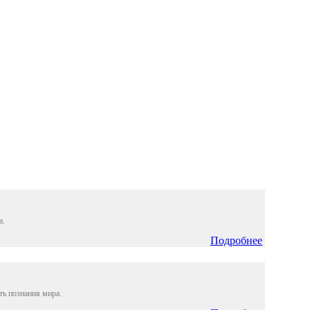
а.
Подробнее
ть познания мира.