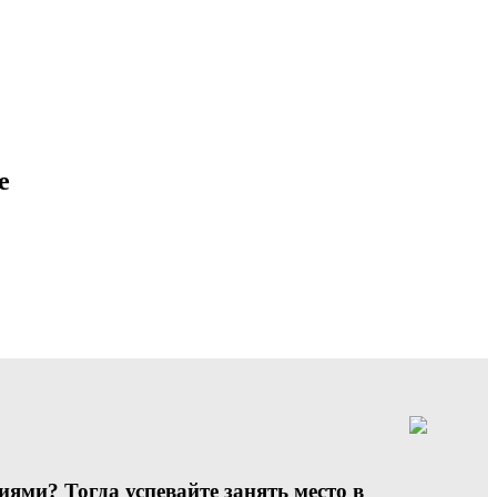
е
ми? Тогда успевайте занять место в