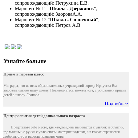
сопровождающий: Петрухина Е.В.
Маршрут № 11 "
Школа - Дзержинск
",
сопровождающий: ЗдороваА.А.
Маршрут № 12 "
Школа - Солнечный
",
сопровождающий: Петров А.В.
Узнайте больше
Прием в первый класс
Мы рады, что из всех образовательных учреждений города Иркутска Вы
выбрали именно нашу школу. Познакомьтесь, пожалуйста, с условиями приёма
детей в школу Леонова.
Подробнее
Центр развития детей дошкольного возраста
Представьте себе место, где каждый день начинается с улыбок и объятий,
где маленькие ручки с увлечением мастерят поделки, а в глазах отражается
любопытство и радость познания мира.