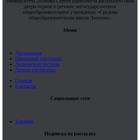
университета Леонова Сергея Борисовича распахнуло свои
двери первое в регионе негосударственное
общеобразовательное учреждение «Средняя
общеобразовательная школа Леонова».
Меню
Достижения
Школьный парламент
Леоновский вестник
Летние интенсивы
Главная
Контакты
Социальные сети
Telegram
Подписка на рассылку