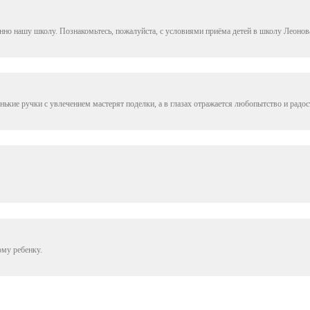
но нашу школу. Познакомьтесь, пожалуйста, с условиями приёма детей в школу Леонов
ькие ручки с увлечением мастерят поделки, а в глазах отражается любопытство и радос
му ребенку.