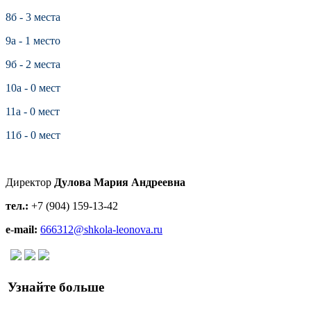
8б - 3 места
9а - 1 место
9б - 2 места
10а - 0 мест
11а - 0 мест
11б - 0 мест
Директор
Дулова Мария Андреевна
тел.:
+7 (904) 159-13-42
e
-
mail:
666312@shkola-leonova.ru
Узнайте больше