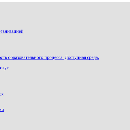
рганизацией
ть образовательного процесса. Доступная среда.
слуг
ся
ии