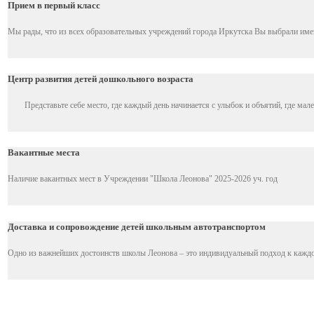
Прием в первый класс
Мы рады, что из всех образовательных учреждений города Иркутска Вы выбрали имен
Центр развития детей дошкольного возраста
Представьте себе место, где каждый день начинается с улыбок и объятий, где мален
Вакантные места
Наличие вакантных мест в Учреждении "Школа Леонова" 2025-2026 уч. год
Доставка и сопровождение детей школьным автотранспортом
Одно из важнейших достоинств школы Леонова – это индивидуальный подход к каждо